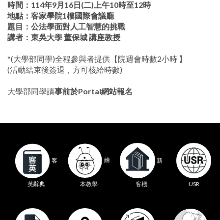
時間：
114
年
9
月
16
日
(
二
)
上午
10
時至
12
時
地點：客家學院
1
樓國際會議廳
題目：公法學面對人工智慧的挑戰
講者：東吳大學 董保城 講座教授
*(大學部同學)全程參與者提供【院週會時數2小時 】
(活動結束後簽退，方可核給時數)
大學部同學請
事前於
Portal網站報名
繪
客
新
本教學
英辭典
客棧
USR