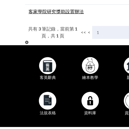
客家學院研究獎助設置辦法
共有
3
筆記錄，當前第
1
<<
<
頁，共
1
頁
繪本教學
客英辭典
法規表格
資料庫
資