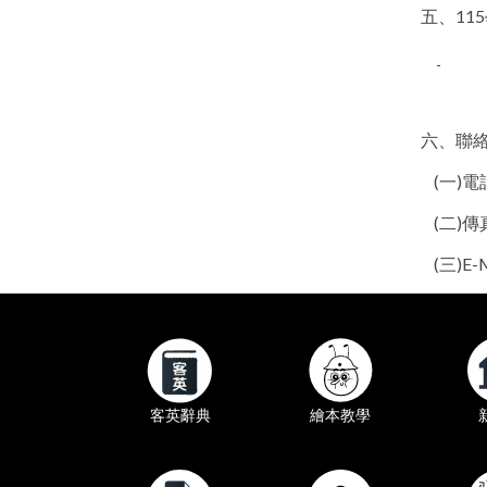
五、1
六、聯
(一)電話
(二)傳真
(三)E-M
繪本教學
客英辭典