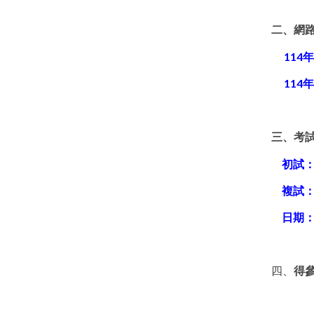
二、網
114
年
114
年
三、考
初試：
複試：
日期：1
四、
得