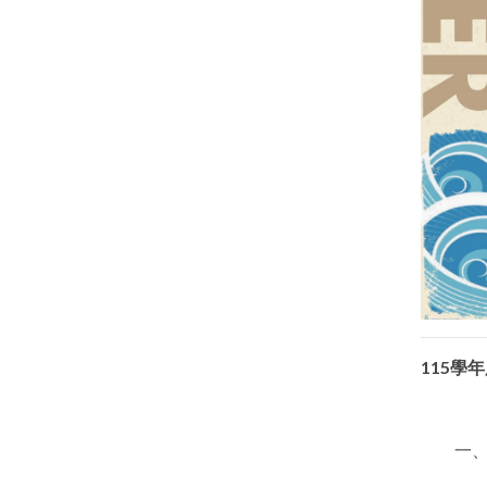
115
學年
一、