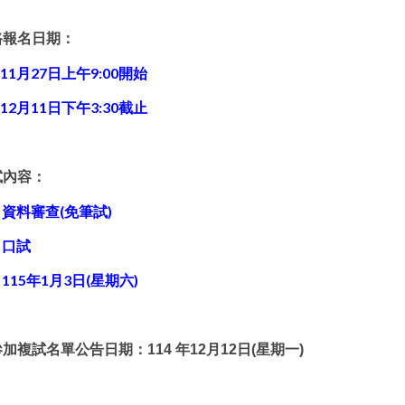
路報名日期：
11
月
27
日上午
9:00
開始
12
月
11
日下午
3:30
截止
試內容：
資料審查(
免筆試
)
口試
15年1
月
3
日
(
星期六
)
參加複試名單公告日期：
114
年
12
月
12
日
(
星期一
)