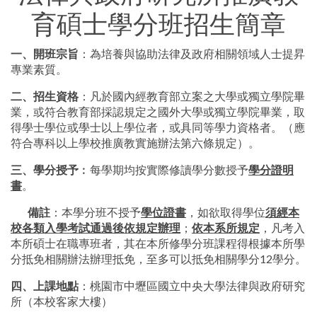
育碩士學分班招生簡章
一、開班宗旨
：為培養與協助法律及政府相關領域人士提昇
專業素質。
二、招生資格
：凡於國內經教育部立案之大學或獨立學院畢
業，或符合教育部採認規定之國外大學或獨立學院畢業，取
得學士學位或學士以上學位者，或具同等學力資格者。（應
符合專科以上學校推廣教實施辦法第六條規定）。
三、學分授予
︰每學期均按實際修讀學分數授予
學分證明
書
。
備註
：本學分班不授予
學位證書
，如欲取得學位
須經本
校各類入學考試通過後依規定辦理
；
依本系所規定
，凡考入
本所碩士在職專班者，其在本所修學分班課程得根據本所學
分抵免相關辦法辦理抵免，至多可以抵免相關學分12學分。
四、上課地點
：桃園市中壢區國立中央大學法律與政府研究
所（本校客家大樓）