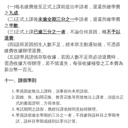
(一)報名繳費後至正式上課前提出申請者，退還所繳學費
之
九成
。
(二)正式上課後
未逾全期三分之一
申請者，退還所繳學費
之
半數
。
(三)正式上課
已逾三分之一者
，不論任何原因，概
不予以
退費
。
(四)該班若因招生人數不足，經本班主動通知後，可憑原
繳費收據辦理退費。
(五)請學員謹慎存取收據，若因人數不足而必須退費時，
需憑收據方得辦理，若不慎遺失，每張收據補發之工本費為
新台幣一百元。
十一、請假準則
學員因故無法上課時，須事前向本所請假。
因婚、喪、點閱召集、教育召集等而致無法上課者，須提出正
式的書面證明，方得准假。
考試期間之請假，應經任課老師同意始得辦理。
學員請假逾全學期的三分之一者，不得參與該科目之學期考
試，該科目學期成績則以零分計算。