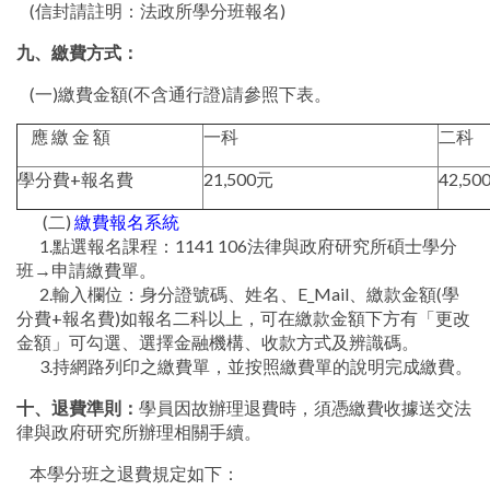
(信封請註明：法政所學分班報名)
九、繳費方式
：
(一)繳費金額(不含通行證)請參照下表。
應 繳 金 額
一科
二科
學分費+報名費
21,500元
42,50
(二)
繳費報名系統
1.點選報名課程：1141 106法律與政府研究所碩士學分
班→申請繳費單。
2.輸入欄位：身分證號碼、姓名、E_Mail、繳款金額(學
分費+報名費)如報名二科以上，可在繳款金額下方有「更改
金額」可勾選、選擇金融機構、收款方式及辨識碼。
3.持網路列印之繳費單，並按照繳費單的說明完成繳費。
十、退費準則
：
學員因故辦理退費時，須憑繳費收據送交法
律與政府研究所辦理相關手續。
本學分班之退費規定如下：