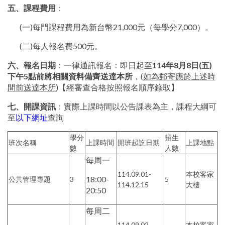
五、課程費用
：
(一)每門課程費用為新台幣21,000元（每學分7,000）。
(二)每人報名費500元。
六、報名日期
：一律通訊報名：即日起至
114年8月8日(五)
下午5點前將相關資料備齊送達本所
，(
如為郵寄應於上述時
間前送達本所
)【經審查合格按照報名順序錄取】
七、開課資訊
：實際上課時間以公告課表為主，課程大綱可
至
以下網址
查詢
學分
招生
班次名稱
上課時間
開班起訖日期
上課地點
數
人數
每周一
114.09.01-
本校客家
18:00-
公共管理專題
3
5
114.12.15
大樓
20:50
每周二
114.09.02-
本校客家