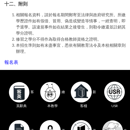
十二、附則
相關報名資料，請於報名期間郵寄至法律與政府研究所。所繳
學歷證件如有假借、冒用、偽造或變造等情事，一經查明，即
予退學。該違規事件如在結業之後發生，則勒令繳還並註銷其
學分證明。
修習之學分不得作為取得合格教師資格之證明。
本招生準則如有未盡事宜，悉依有關教育法令及本校相關章則
辦理。
報名表
繪
客
新
本教學
英辭典
客棧
USR