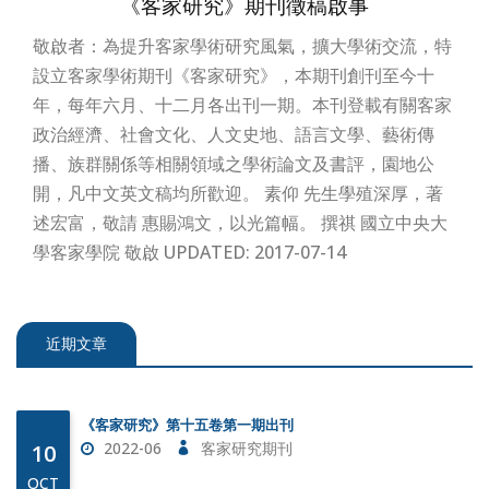
《客家研究》期刊徵稿啟事
敬啟者：為提升客家學術研究風氣，擴大學術交流，特
設立客家學術期刊《客家研究》，本期刊創刊至今十
年，每年六月、十二月各出刊一期。本刊登載有關客家
《客家研究》第十五卷第一期出刊
政治經濟、社會文化、人文史地、語言文學、藝術傳
2022-06
客家研究期刊
10
播、族群關係等相關領域之學術論文及書評，園地公
OCT
開，凡中文英文稿均所歡迎。 素仰 先生學殖深厚，著
述宏富，敬請 惠賜鴻文，以光篇幅。 撰祺 國立中央大
《客家研究》第十四卷第二期出刊
2021-12
客家研究期刊
10
學客家學院 敬啟 UPDATED: 2017-07-14
OCT
《客家研究》期刊徵稿啟事
近期文章
07
2020-07-07
客家學院
JUL
《客家研究》第十五卷第一期出刊
2022-06
客家研究期刊
10
OCT