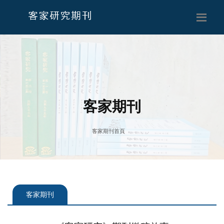
客
家
研
究
客家期刊
期
客家期刊首頁
刊
客家期刊